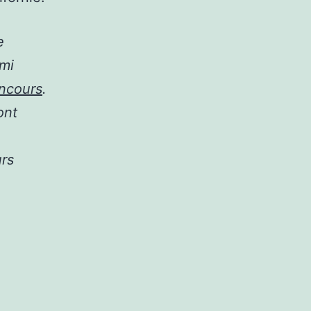
e
rmi
ncours
.
ont
urs