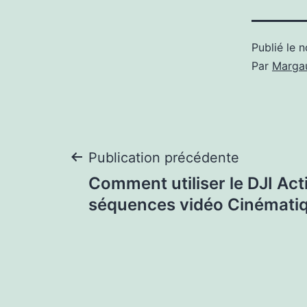
Publié le
n
Par
Margau
Navigation
Publication précédente
Comment utiliser le DJI Act
de
séquences vidéo Cinémati
l’article