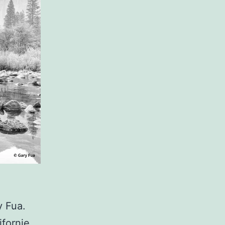
y Fua.
ifornie.